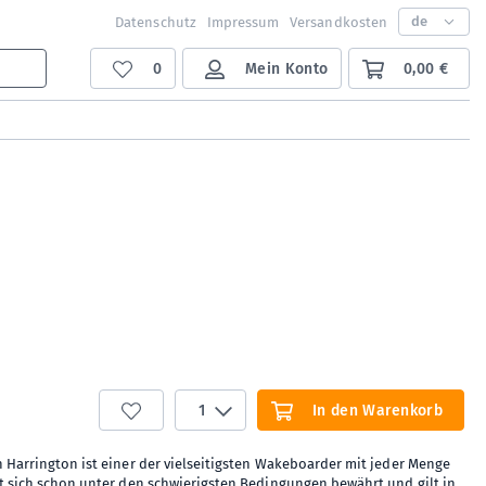
de
Datenschutz
Impressum
Versandkosten
0
Mein Konto
0,00 €
1
In den Warenkorb
n Harrington ist einer der vielseitigsten Wakeboarder mit jeder Menge
at sich schon unter den schwierigsten Bedingungen bewährt und gilt in