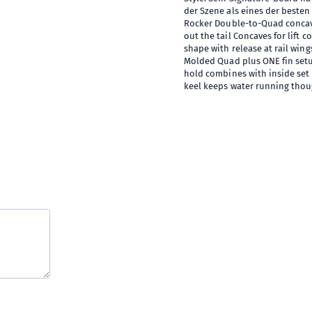
der Szene als eines der beste
Rocker Double-to-Quad concave
out the tail Concaves for lift combined with V for quicker turning Winged scalloped tail outline - full
shape with release at rail wings Allows rider to shorten the arc of his turn off the wing for sla
Molded Quad plus ONE fin setup long, warped sides with shallow inside fin set Outside fins f
hold combines with inside set to
keel keeps water running thoug