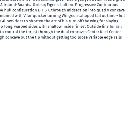
n Allround-Boards. &nbsp; Eigenschaften: Progressive Continuous
 hull configuration D-I-S-C through midsection into quad V concave
ying
or rail
 control the thrust through the dual concaves Center Keel Center
h concave out the tip without getting too loose Variable edge rails