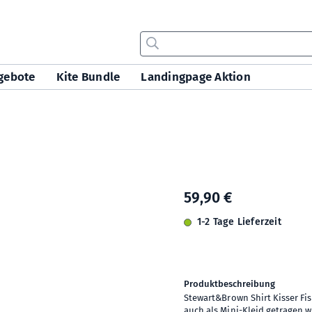
gebote
Kite Bundle
Landingpage Aktion
59,90 €
1-2 Tage Lieferzeit
Produktbeschreibung
Stewart&Brown Shirt Kisser Fis
auch als Mini-Kleid getragen w