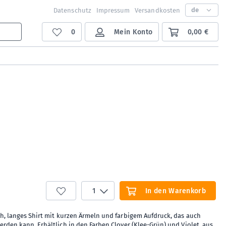
de
Datenschutz
Impressum
Versandkosten
0
Mein Konto
0,00 €
1
In den Warenkorb
h, langes Shirt mit kurzen Ärmeln und farbigem Aufdruck, das auch
erden kann. Erhältlich in den Farben Clover (Klee-Grün) und Violet, aus